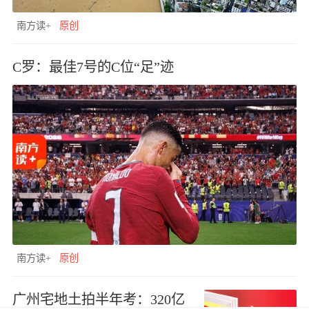
南方读+
原创
C罗：最佳7号的C位“足”迹
南方读+
原创
广州宅地土拍半年考：320亿