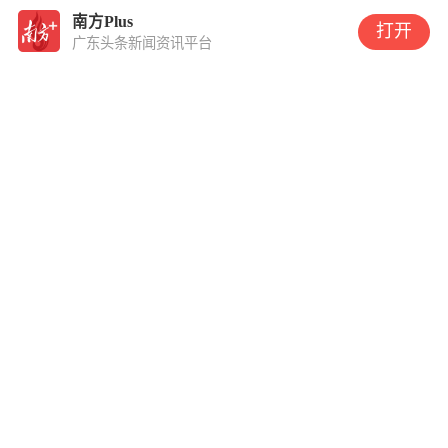
元刷新近年纪录，供地拿地
南方Plus
打开
策略生变
广东头条新闻资讯平台
多面哈兰德：“魔人”与“哈
宝”
原创
买“广货”的人，排到欧洲了
不再纯粹的足球：一系列争
议举措之上的世界杯“美国