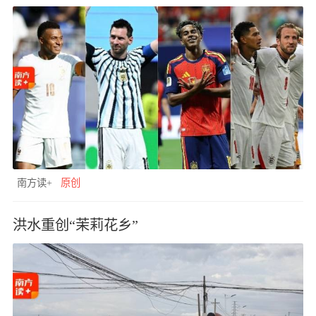
南方读+
原创
洪水重创“茉莉花乡”