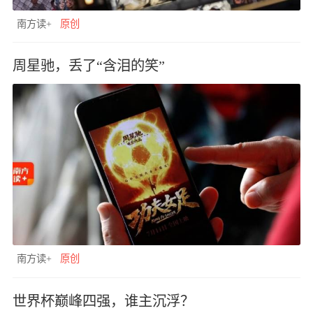
南方读+
原创
周星驰，丢了“含泪的笑”
南方读+
原创
世界杯巅峰四强，谁主沉浮？