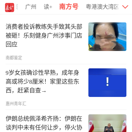
加载中...
南方号
首页
广州
读+
粤港澳大湾区
党
消费者投诉教练失手致其头部
被砸！乐刻健身广州涉事门店
回应
南都鉴定
9岁女孩确诊性早熟，成年身
高或将少8厘米！家里这些东
西，赶紧自查→
惠州青年汇
伊朗总统佩泽希齐扬：伊朗在
谈判中未有任何让步，停火协